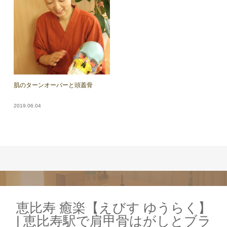
肌のターンオーバーと頭蓋骨
2019.06.04
恵比寿 癒楽【えびす ゆうらく】
| 恵比寿駅で肩甲骨はがしとブラ