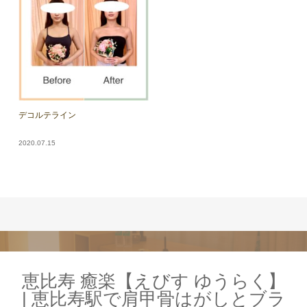
デコルテライン
2020.07.15
恵比寿 癒楽【えびす ゆうらく】
| 恵比寿駅で肩甲骨はがしとブラ