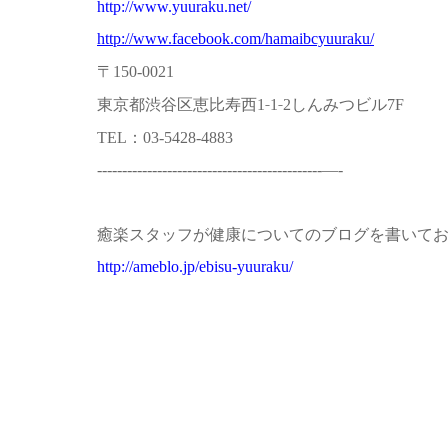
http://www.yuuraku.net/
http://www.facebook.com/hamaibcyuuraku/
〒
150-0021
東京都渋谷区恵比寿西
‐
‐
しんみつビル
1
1
2
7F
：
TEL
03-5428-4883
---------------------------------------------—-
癒楽スタッフが健康についてのブログを書いて
http://ameblo.jp/ebisu-yuuraku/