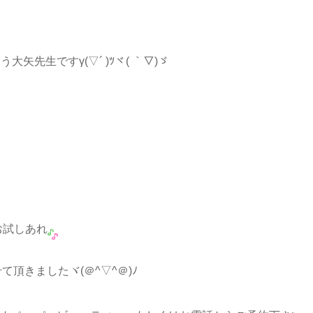
先生ですγ(▽´ )ﾂヾ( ｀▽)ゞ
お試しあれ
頂きましたヾ(＠^▽^＠)ﾉ