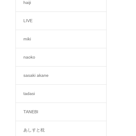
haiji
LIVE
miki
naoko
sasaki akane
tadasi
TANEBI
あしすと枕