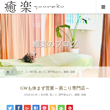
癒楽のブログ
ブログ
未分類
,
肩こり
,
肩甲骨はがし
,
腰痛
,
頭痛
GWも休まず営業～肩こり専門店～
2018.04.30
未分類
,
肩こり
,
肩甲骨はがし
,
腰痛
,
頭痛