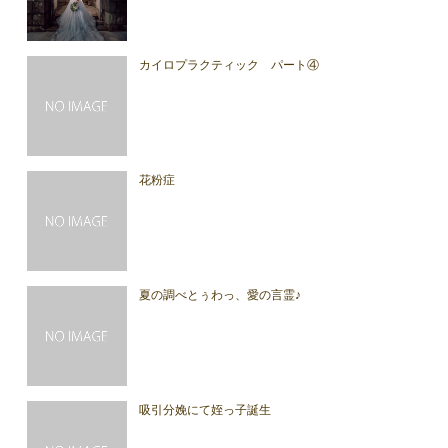
カイロプラクティック パート④
花粉症
夏の調べとぅわっ、愛の言霊♪
吸引分娩にて姪っ子誕生