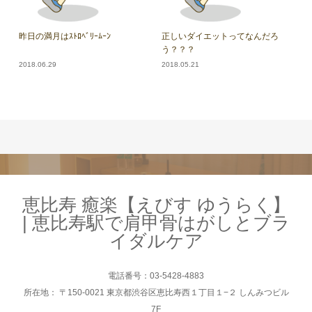
昨日の満月はｽﾄﾛﾍﾞﾘｰﾑｰﾝ
正しいダイエットってなんだろ
う？？？
2018.06.29
2018.05.21
恵比寿 癒楽【えびす ゆうらく】
| 恵比寿駅で肩甲骨はがしとブラ
イダルケア
電話番号：03-5428-4883
所在地： 〒150-0021 東京都渋谷区恵比寿西１丁目１−２ しんみつビル
7F