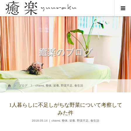
癒楽のブログ
ブログ
chiemi
,
整体
,
栄養
,
野菜不足
,
食生活
1人暮らしに不足しがちな野菜について考察して
みた件
2018.05.14
chiemi
,
整体
,
栄養
,
野菜不足
,
食生活