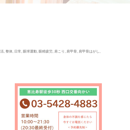
妊活
,
整体
,
日常
,
眼球運動
,
眼精疲労
,
肩こり
,
肩甲骨
,
肩甲骨はがし
,