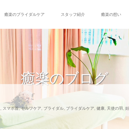
癒楽のブライダルケア
スタッフ紹介
癒楽の想い
癒楽のブログ
ク
,
スマホ首
,
セルフケア
,
ブライダル
,
ブライダルケア
,
健康
,
天使の羽
,