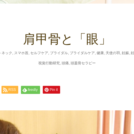
肩甲骨と「眼」
トネック
,
スマホ首
,
セルフケア
,
ブライダル
,
ブライダルケア
,
健康
,
天使の羽
,
妊娠
,
視覚行動研究
,
頭痛
,
頭蓋骨セラピー
RSS
feedly
Pin it