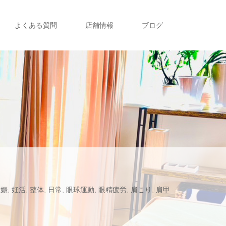
よくある質問
店舗情報
ブログ
妊娠
,
妊活
,
整体
,
日常
,
眼球運動
,
眼精疲労
,
肩こり
,
肩甲