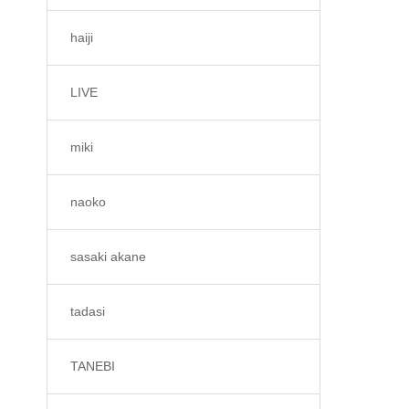
haiji
LIVE
miki
naoko
sasaki akane
tadasi
TANEBI