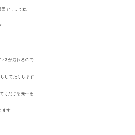
原因でしょうね
が
ンスが崩れるので
こししてたりします
てくださる先生を
てます