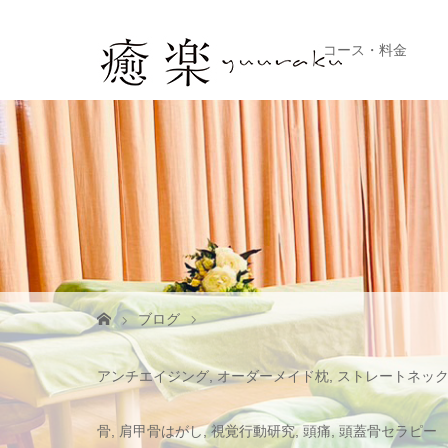
コース・料金
ブログ
アンチエイジング
,
オーダーメイド枕
,
ストレートネッ
骨
,
肩甲骨はがし
,
視覚行動研究
,
頭痛
,
頭蓋骨セラピー