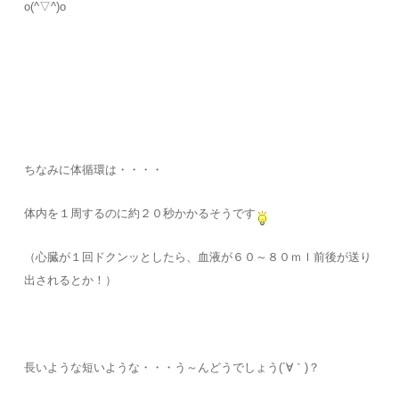
o(^▽^)o
ちなみに体循環は・・・・
体内を１周するのに約２０秒かかるそうです
（心臓が１回ドクンッとしたら、血液が６０～８０ｍｌ前後が送り
出されるとか！）
長いような短いような・・・う～んどうでしょう(´∀｀)？